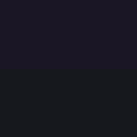
Mafia
Home
Giochi
Accesso