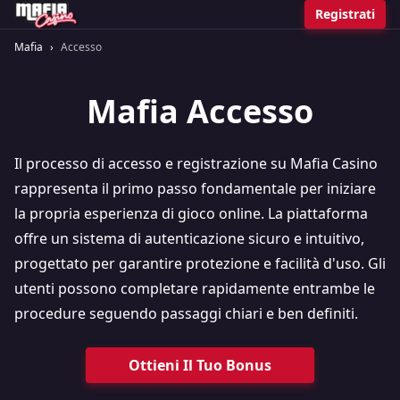
Registrati
Mafia
›
Accesso
Mafia Accesso
Il processo di accesso e registrazione su Mafia Casino
rappresenta il primo passo fondamentale per iniziare
la propria esperienza di gioco online. La piattaforma
offre un sistema di autenticazione sicuro e intuitivo,
progettato per garantire protezione e facilità d'uso. Gli
utenti possono completare rapidamente entrambe le
procedure seguendo passaggi chiari e ben definiti.
Ottieni Il Tuo Bonus