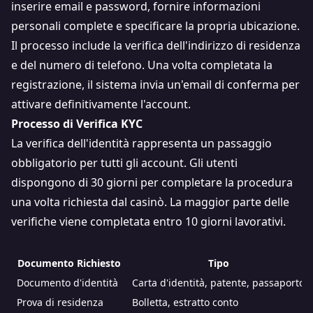
inserire email e password, fornire informazioni
personali complete e specificare la propria ubicazione.
Il processo include la verifica dell'indirizzo di residenza
e del numero di telefono. Una volta completata la
registrazione, il sistema invia un'email di conferma per
attivare definitivamente l'account.
Processo di Verifica KYC
La verifica dell'identità rappresenta un passaggio
obbligatorio per tutti gli account. Gli utenti
dispongono di 30 giorni per completare la procedura
una volta richiesta dal casinò. La maggior parte delle
verifiche viene completata entro 10 giorni lavorativi.
Documento Richiesto
Tipo
Documento d'identità
Carta d'identità, patente, passaporto
Prova di residenza
Bolletta, estratto conto