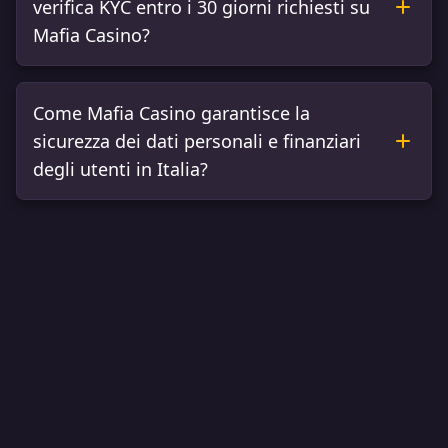
verifica KYC entro i 30 giorni richiesti su
Mafia Casino?
Come Mafia Casino garantisce la
sicurezza dei dati personali e finanziari
degli utenti in Italia?