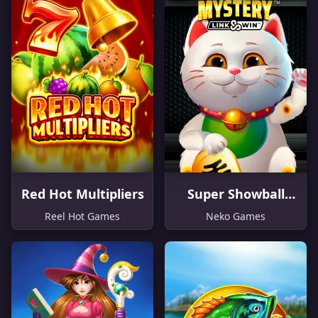
Red Hot Multipliers
Super Showball
Mystery Link&Win
Reel Hot Games
Neko Games